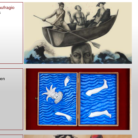
ufragio
s
ren