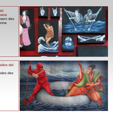
el
bana
ssern des
anna
bidos del
odes des