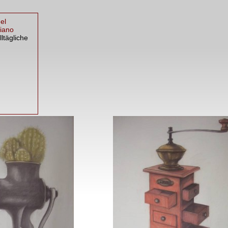
el
iano
lltägliche