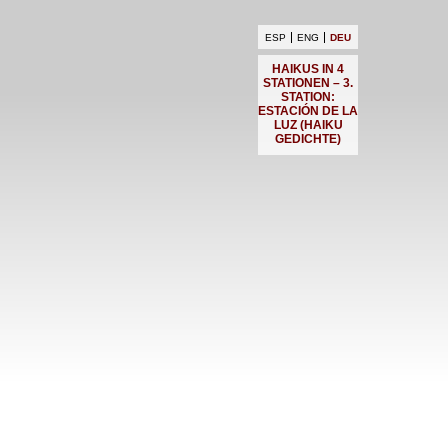
ESP
ENG
DEU
HAIKUS IN 4
STATIONEN – 3.
STATION:
ESTACIÓN DE LA
LUZ (HAIKU
GEDICHTE)