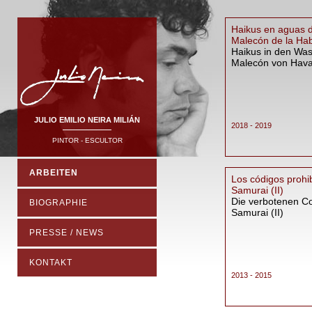
Haikus en aguas d
Malecón de la Ha
Haikus in den Wa
Malecón von Hav
JULIO EMILIO NEIRA MILIÁN
2018 - 2019
PINTOR - ESCULTOR
ARBEITEN
Los códigos prohi
Samurai (II)
Die verbotenen C
BIOGRAPHIE
Samurai (II)
PRESSE / NEWS
KONTAKT
2013 - 2015