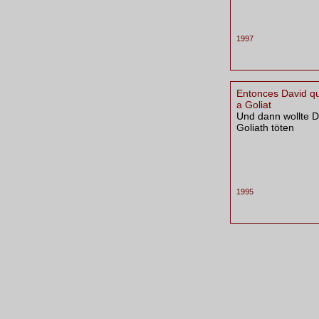
1997
Entonces David q
a Goliat
Und dann wollte D
Goliath töten
1995