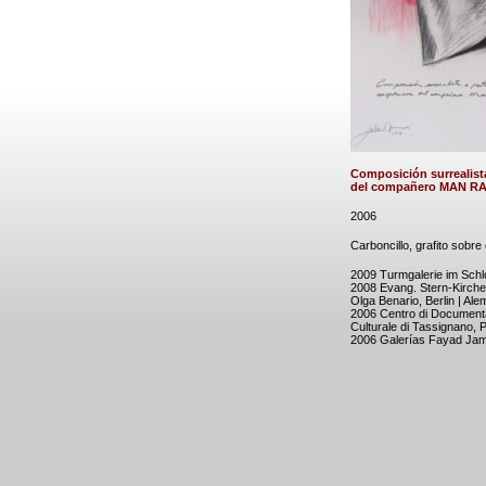
Composición surrealista
del compañero MAN R
2006
Carboncillo, grafito sobre
2009 Turmgalerie im Schl
2008 Evang. Stern-Kirch
Olga Benario, Berlin | Ale
2006 Centro di Documenta
Culturale di Tassignano, Pr
2006 Galerías Fayad Jami