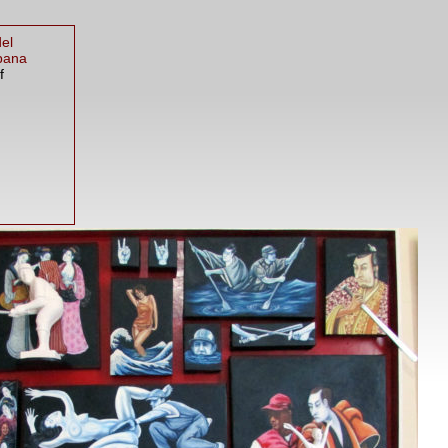
el
bana
f
n