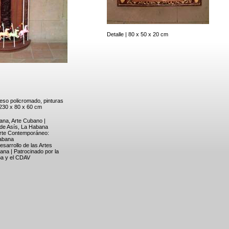
Detalle | 80 x 50 x 20 cm
eso policromado, pinturas
, 230 x 80 x 60 cm
bana, Arte Cubano |
de Asís, La Habana
rte Contemporáneo:
abana
sarrollo de las Artes
na | Patrocinado por la
a y el CDAV